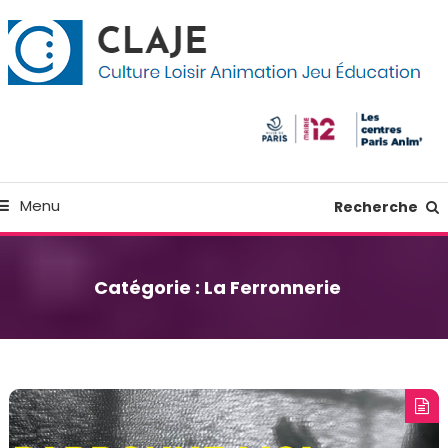
kip
anneau de gestion des cookies
o
ontent
Culture Loisir Animation Jeu Education
Claje
Menu
Recherche
Catégorie :
La Ferronnerie