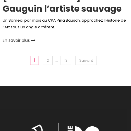
Gauguin l’artiste sauvage
Un Samedi par mois au CPA Pina Bausch, approchez l’Histoire de
l’Art sous un angle différent.
En savoir plus
Pagination
…
1
2
13
Suivant
des
publications