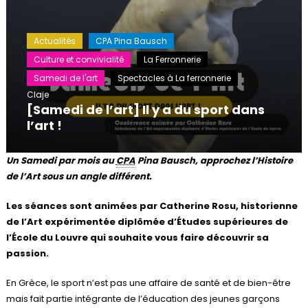
Actualités
CPA Pina Bausch
Culture et convivialité
La Ferronnerie
Samedi de l'art
Spectacles à La ferronnerie
Claje
[Samedi de l’art] Il y a du sport dans
l’art !
Un Samedi par mois au
CPA
Pina Bausch, approchez l’Histoire
de l’Art sous un angle différent.
Les séances sont animées par Catherine Rosu, historienne
de l’Art expérimentée diplômée d’Études supérieures de
l’École du Louvre qui souhaite vous faire découvrir sa
passion.
En Grèce, le sport n’est pas une affaire de santé et de bien-être
mais fait partie intégrante de l’éducation des jeunes garçons