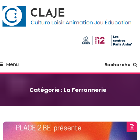
kip
anneau de gestion des cookies
o
ontent
Culture Loisir Animation Jeu Education
Claje
Menu
Recherche
Catégorie :
La Ferronnerie