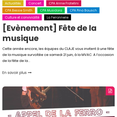
Actualités
Concert
CPA Annie Fratellini
CPA Bessie Smith
CPA Musidora
CPA Pina Bausch
Culture et convivialité
La Ferronnerie
[Evènement] Fête de la
musique
Cette année encore, les équipes du CLAJE vous invitent à une fête
de la musique survoltée ce samedi 21 juin, à la MVAC. A l’occasion
de la fête de la…
En savoir plus