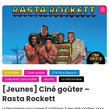
Actualités
Ciné-goûter
CPA Pina Bausch
Culture et convivialité
Jeunes
La Ferronnerie
[Jeunes] Ciné goûter –
Rasta Rockett
La Ferronnerie vous convie à participer à ses ciné-goûters, pour