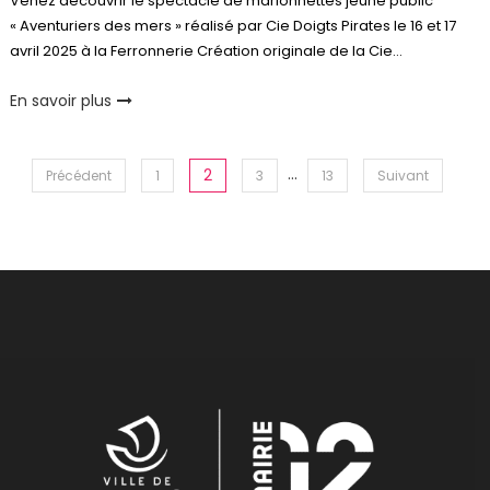
Venez découvrir le spectacle de marionnettes jeune public
« Aventuriers des mers » réalisé par Cie Doigts Pirates le 16 et 17
avril 2025 à la Ferronnerie Création originale de la Cie…
En savoir plus
Pagination
…
2
Précédent
1
3
13
Suivant
des
publications