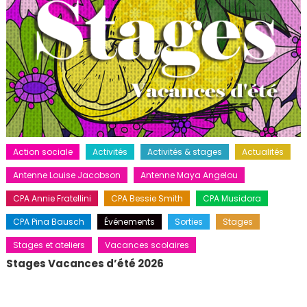
Action sociale
Activités
Activités & stages
Actualités
Antenne Louise Jacobson
Antenne Maya Angelou
CPA Annie Fratellini
CPA Bessie Smith
CPA Musidora
CPA Pina Bausch
Événements
Sorties
Stages
Stages et ateliers
Vacances scolaires
Stages Vacances d’été 2026