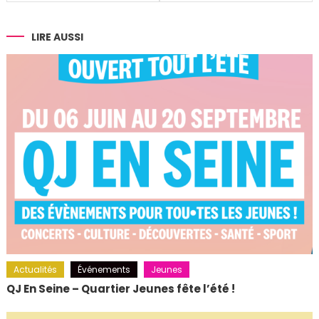
de
l’article
LIRE AUSSI
Actualités
Événements
Jeunes
QJ En Seine – Quartier Jeunes fête l’été !