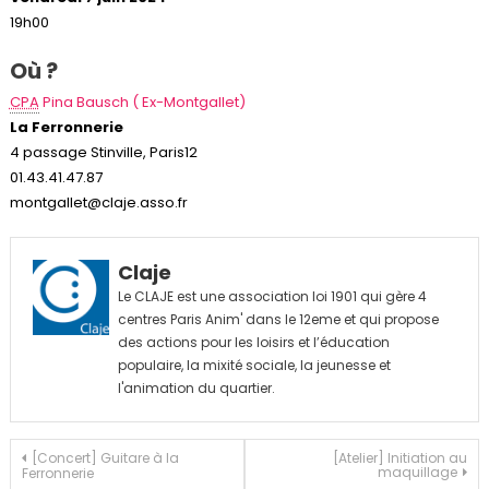
19h00
Où ?
CPA
Pina Bausch ( Ex-Montgallet)
La Ferronnerie
4 passage Stinville, Paris12
01.43.41.47.87
montgallet@claje.asso.fr
Claje
Le CLAJE est une association loi 1901 qui gère 4
centres Paris Anim' dans le 12eme et qui propose
des actions pour les loisirs et l’éducation
populaire, la mixité sociale, la jeunesse et
l'animation du quartier.
Navigation
[Concert] Guitare à la
[Atelier] Initiation au
maquillage
Ferronnerie