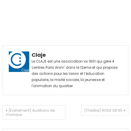
Claje
Le CLAJE est une association loi 1901 qui gère 4
centres Paris Anim' dans le 12eme et qui propose
des actions pour les loisirs et l’éducation
populaire, la mixité sociale, la jeunesse et
l'animation du quartier.
Navigation
[Evènement] Auditions de
[Théâtre] ROSA 08’46
musique
de