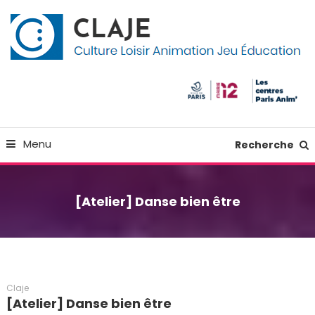
Skip
Panneau de gestion des cookies
To
Content
Culture Loisir Animation Jeu Education
Claje
Menu
Recherche
[Atelier] Danse bien être
Claje
[Atelier] Danse bien être