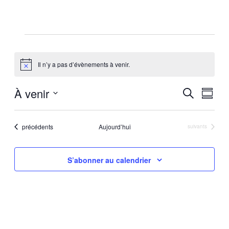
Évènements
Il n’y a pas d’évènements à venir.
Notice
Reche
Nav
À venir
Recherche
Résum
de
Sélectionnez
et
la
vu
Évènements
précédents
Aujourd’hui
Évènements
suivants
navig
date
Év
de
S’abonner au calendrier
vues
Évène