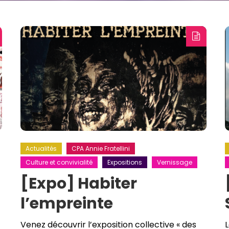
Actualités
CPA Annie Fratellini
Culture et convivialité
Expositions
Vernissage
[Expo] Habiter
l’empreinte
Venez découvrir l’exposition collective « des
L