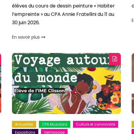
élèves du cours de dessin peinture « Habiter
d
l’empreinte » au CPA Annie Fratellini du 11 au
E
30 juin 2026.
En savoir plus
Actualités
CPA Musidora
Culture et convivialité
Expositions
Vernissage