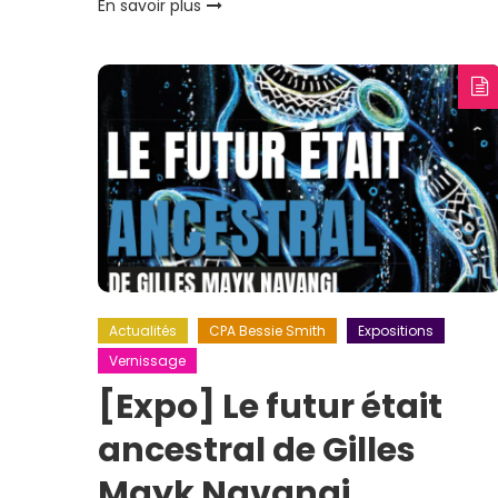
En savoir plus
Actualités
CPA Bessie Smith
Expositions
Vernissage
[Expo] Le futur était
ancestral de Gilles
Mayk Navangi