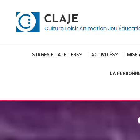
eau de gestion des cookies
ent
Culture Loisir Animation Jeu Education
Claje
STAGES ET ATELIERS
ACTIVITÉS
MISE 
LA FERRONNE