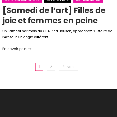
[Samedi de l’art] Filles de
joie et femmes en peine
Un Samedi par mois au CPA Pina Bausch, approchez l’Histoire de
l’Art sous un angle différent.
En savoir plus
Pagination
1
2
Suivant
des
publications