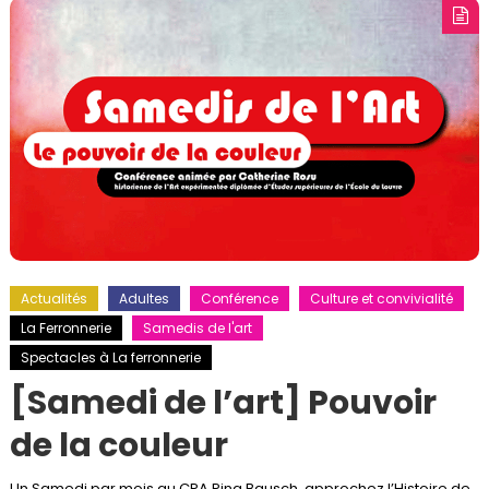
Actualités
Adultes
Conférence
Culture et convivialité
La Ferronnerie
Samedis de l'art
Spectacles à La ferronnerie
[Samedi de l’art] Pouvoir
de la couleur
Un Samedi par mois au CPA Pina Bausch, approchez l’Histoire de