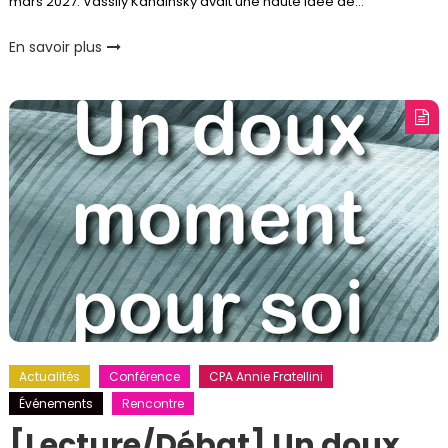
mars 2027. Vassily Kandinsky avait une haute idée de…
En savoir plus
Actualités
Conférence
CPA Annie Fratellini
Événements
Rencontre
[Lecture/Débat] Un doux