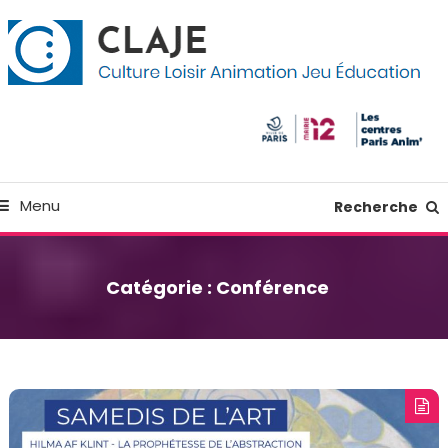
kip
anneau de gestion des cookies
o
ontent
Culture Loisir Animation Jeu Education
Claje
Menu
Recherche
Catégorie :
Conférence