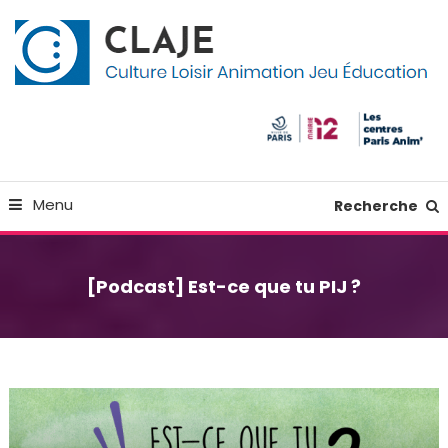
Skip
Panneau de gestion des cookies
To
Content
Culture Loisir Animation Jeu Education
Claje
Menu
Recherche
[Podcast] Est-ce que tu PIJ ?