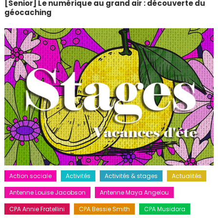
[Senior] Le numérique au grand air : découverte du
géocaching
Action sociale
Activités
Activités & stages
Actualités
Antenne Louise Jacobson
Antenne Maya Angelou
CPA Annie Fratellini
CPA Bessie Smith
CPA Musidora