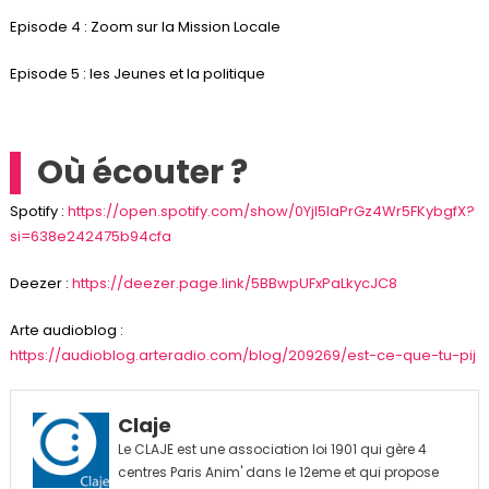
Episode 4 : Zoom sur la Mission Locale
Episode 5 : les Jeunes et la politique
Où écouter ?
Spotify :
https://open.spotify.com/show/0Yjl5IaPrGz4Wr5FKybgfX?
si=638e242475b94cfa
Deezer :
https://deezer.page.link/5BBwpUFxPaLkycJC8
Arte audioblog :
https://audioblog.arteradio.com/blog/209269/est-ce-que-tu-pij
Claje
Le CLAJE est une association loi 1901 qui gère 4
centres Paris Anim' dans le 12eme et qui propose