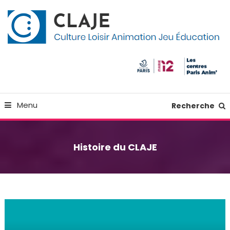
Skip
Panneau de gestion des cookies
To
Content
Culture Loisir Animation Jeu Education
Claje
Menu
Recherche
Histoire du CLAJE