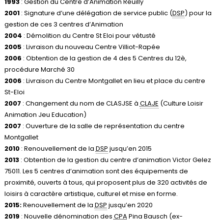
1993
: Gestion du Centre d’Animation Reuilly
2001
: Signature d’une délégation de service public (
DSP
) pour la
gestion de ces 3 centres d’Animation
2004
: Démolition du Centre St Eloi pour vétusté
2005
: Livraison du nouveau Centre Villiot-Rapée
2006
: Obtention de la gestion de 4 des 5 Centres du 12è,
procédure Marché 30
2006
: Livraison du Centre Montgallet en lieu et place du centre
St-Eloi
2007
: Changement du nom de CLASJSE à
CLAJE
(Culture Loisir
Animation Jeu Education)
2007
: Ouverture de la salle de représentation du centre
Montgallet
2010
: Renouvellement de la
DSP
jusqu’en 2015
2013
: Obtention de la gestion du centre d’animation Victor Gelez
75011. Les 5 centres d’animation sont des équipements de
proximité, ouverts à tous, qui proposent plus de 320 activités de
loisirs à caractère artistique, culturel et mise en forme.
2015:
Renouvellement de la
DSP
jusqu’en 2020
2019
: Nouvelle dénomination des
CPA
Pina Bausch (ex-