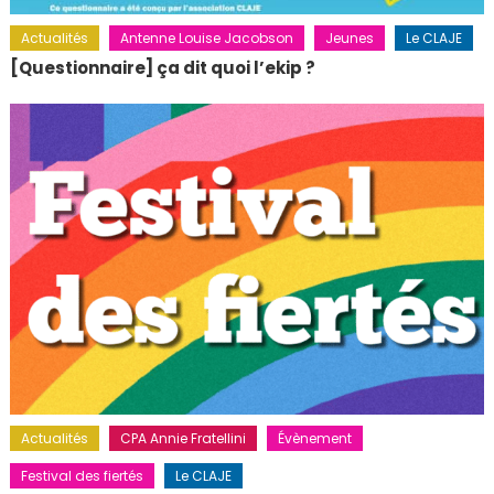
Actualités
Antenne Louise Jacobson
Jeunes
Le CLAJE
[Questionnaire] ça dit quoi l’ekip ?
Actualités
CPA Annie Fratellini
Évènement
Festival des fiertés
Le CLAJE