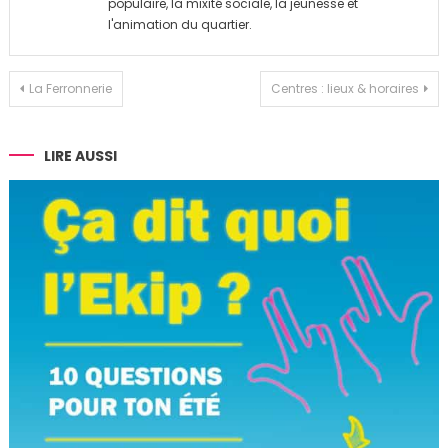
populaire, la mixité sociale, la jeunesse et
l'animation du quartier.
Navigation
La Ferronnerie
Centres : lieux & horaires
de
l’article
LIRE AUSSI