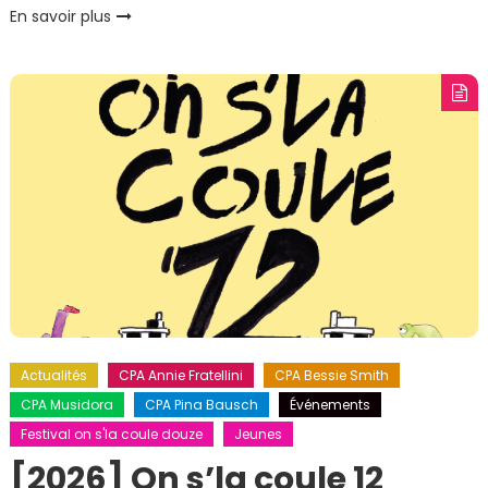
En savoir plus
Actualités
CPA Annie Fratellini
CPA Bessie Smith
CPA Musidora
CPA Pina Bausch
Événements
Festival on s'la coule douze
Jeunes
[2026] On s’la coule 12