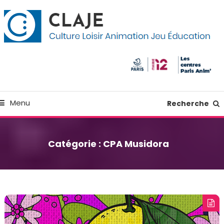
kip
anneau de gestion des cookies
o
ontent
Culture Loisir Animation Jeu Education
Claje
Menu
Recherche
Catégorie :
CPA Musidora