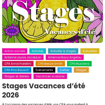
Action sociale
Activités
Activités & stages
Actualités
Antenne Louise Jacobson
Antenne Maya Angelou
CPA Annie Fratellini
CPA Bessie Smith
CPA Musidora
CPA Pina Bausch
Événements
Sorties
Stages
Stages et ateliers
Vacances scolaires
Stages Vacances d’été
2026
À l’occasion des vacances d‘été, vos CPA vous invitent à