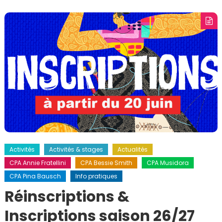
Activités
Activités & stages
Actualités
CPA Annie Fratellini
CPA Bessie Smith
CPA Musidora
CPA Pina Bausch
Info pratiques
Réinscriptions &
Inscriptions saison 26/27