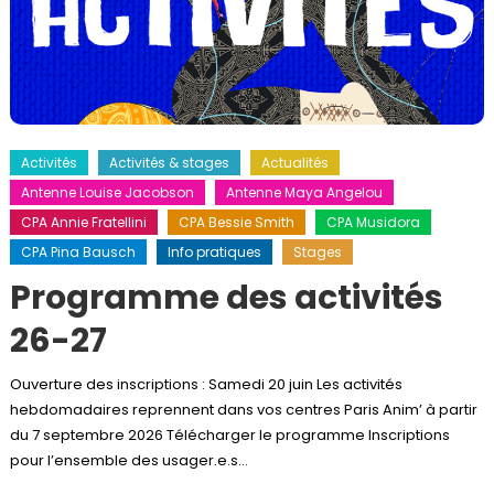
Activités
Activités & stages
Actualités
Antenne Louise Jacobson
Antenne Maya Angelou
CPA Annie Fratellini
CPA Bessie Smith
CPA Musidora
CPA Pina Bausch
Info pratiques
Stages
Programme des activités
26-27
Ouverture des inscriptions : Samedi 20 juin Les activités
hebdomadaires reprennent dans vos centres Paris Anim’ à partir
du 7 septembre 2026 Télécharger le programme Inscriptions
pour l’ensemble des usager.e.s…