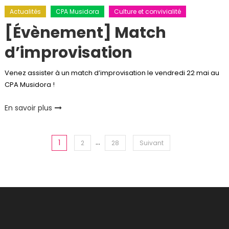
Actualités
CPA Musidora
Culture et convivialité
[Évènement] Match
d’improvisation
Venez assister à un match d’improvisation le vendredi 22 mai au
CPA Musidora !
En savoir plus
Pagination
…
1
2
28
Suivant
des
publications