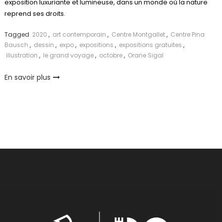
exposition luxuriante et lumineuse, dans un monde où la nature
reprend ses droits.
Tagged
2020
,
art contemporain
,
Centre Montgallet
,
Centre Pina
Bausch
,
dessin
,
expo
,
expositions
,
expositions gratuites
,
illustration
,
le grand voyage
,
octobre
,
Orane Sigal
En savoir plus