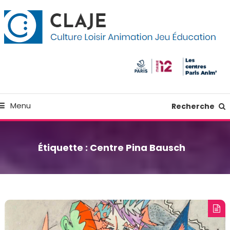
kip
anneau de gestion des cookies
o
ontent
Culture Loisir Animation Jeu Education
Claje
Menu
Recherche
Étiquette :
Centre Pina Bausch