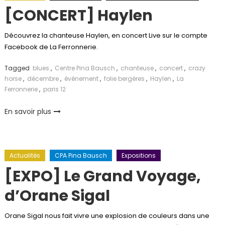
[CONCERT] Haylen
Découvrez la chanteuse Haylen, en concert Live sur le compte
Facebook de La Ferronnerie.
Tagged
blues
,
Centre Pina Bausch
,
chanteuse
,
concert
,
crazy
horse
,
décembre
,
événement
,
folie bergères
,
Haylen
,
La
Ferronnerie
,
paris 12
En savoir plus
Actualités
CPA Pina Bausch
Expositions
[EXPO] Le Grand Voyage,
d’Orane Sigal
Orane Sigal nous fait vivre une explosion de couleurs dans une