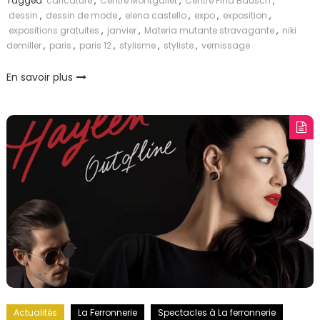
Tagged
caricature
,
Centre Montgallet
,
Centre Pina Bausch
,
dessin
,
dessin de mode
,
elena castello
,
expo
,
exposition
,
expositions gratuites
,
janvier
,
Materia mutante stravagante
,
niki
demiller
,
paris
,
paris 12
,
stylisme
,
styliste
,
vernissage
En savoir plus
Actualités
La Ferronnerie
Spectacles à La ferronnerie