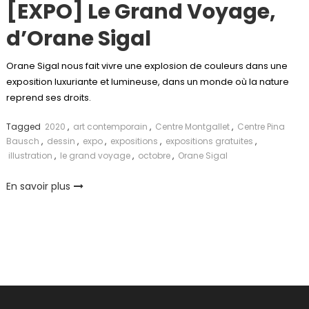
[EXPO] Le Grand Voyage,
d’Orane Sigal
Orane Sigal nous fait vivre une explosion de couleurs dans une
exposition luxuriante et lumineuse, dans un monde où la nature
reprend ses droits.
Tagged
2020
,
art contemporain
,
Centre Montgallet
,
Centre Pina
Bausch
,
dessin
,
expo
,
expositions
,
expositions gratuites
,
illustration
,
le grand voyage
,
octobre
,
Orane Sigal
En savoir plus