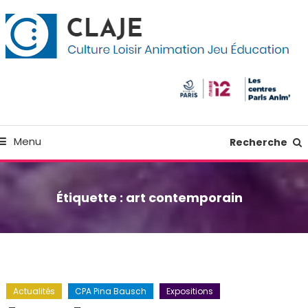
kip
anneau de gestion des cookies
o
ontent
Culture Loisir Animation Jeu Education
Claje
Menu
Recherche
Étiquette :
art contemporain
Actualités
CPA Pina Bausch
Expositions