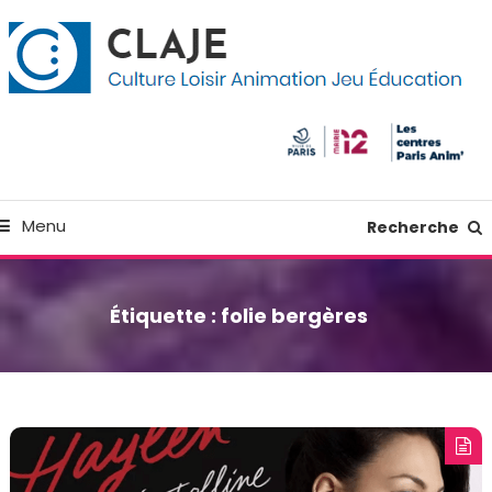
kip
anneau de gestion des cookies
o
ontent
Culture Loisir Animation Jeu Education
Claje
Menu
Recherche
Étiquette :
folie bergères