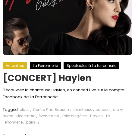
Actualités
La Ferronnerie
Spectacles à La ferronnerie
[CONCERT] Haylen
Découvrez la chanteuse Haylen, en concert Live sur le compte
Facebook de La Ferronnerie.
Tagged
blues
,
Centre Pina Bausch
,
chanteuse
,
concert
,
crazy
horse
,
décembre
,
événement
,
folie bergères
,
Haylen
,
La
Ferronnerie
,
paris 12