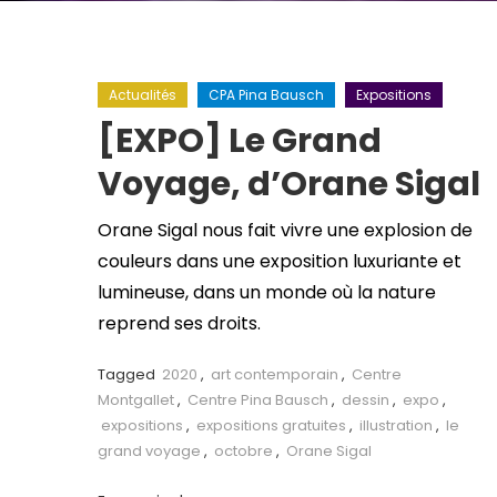
Actualités
CPA Pina Bausch
Expositions
[EXPO] Le Grand
Voyage, d’Orane Sigal
Orane Sigal nous fait vivre une explosion de
couleurs dans une exposition luxuriante et
lumineuse, dans un monde où la nature
reprend ses droits.
Tagged
2020
,
art contemporain
,
Centre
Montgallet
,
Centre Pina Bausch
,
dessin
,
expo
,
expositions
,
expositions gratuites
,
illustration
,
le
grand voyage
,
octobre
,
Orane Sigal