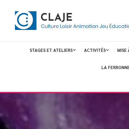
eau de gestion des cookies
ent
Culture Loisir Animation Jeu Education
Claje
STAGES ET ATELIERS
ACTIVITÉS
MISE 
LA FERRONNE