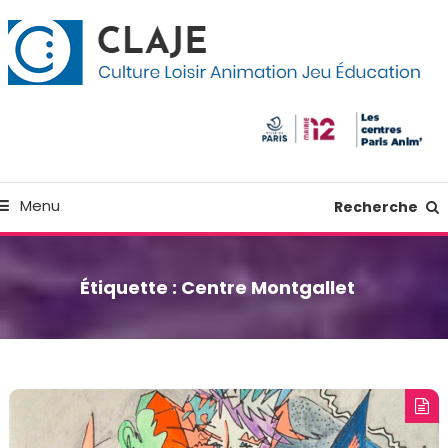
kip
anneau de gestion des cookies
o
ontent
Culture Loisir Animation Jeu Education
Claje
Menu
Recherche
Étiquette :
Centre Montgallet