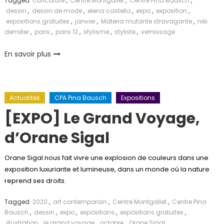
Tagged
caricature
,
Centre Montgallet
,
Centre Pina Bausch
,
dessin
,
dessin de mode
,
elena castello
,
expo
,
exposition
,
expositions gratuites
,
janvier
,
Materia mutante stravagante
,
niki
demiller
,
paris
,
paris 12
,
stylisme
,
styliste
,
vernissage
En savoir plus
Actualités
CPA Pina Bausch
Expositions
[EXPO] Le Grand Voyage,
d’Orane Sigal
Orane Sigal nous fait vivre une explosion de couleurs dans une
exposition luxuriante et lumineuse, dans un monde où la nature
reprend ses droits.
Tagged
2020
,
art contemporain
,
Centre Montgallet
,
Centre Pina
Bausch
,
dessin
,
expo
,
expositions
,
expositions gratuites
,
illustration
,
le grand voyage
,
octobre
,
Orane Sigal