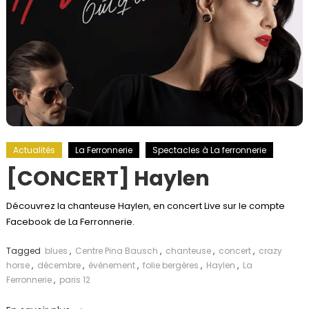
Actualités
La Ferronnerie
Spectacles à La ferronnerie
[CONCERT] Haylen
Découvrez la chanteuse Haylen, en concert Live sur le compte
Facebook de La Ferronnerie.
Tagged
blues
,
Centre Pina Bausch
,
chanteuse
,
concert
,
crazy
horse
,
décembre
,
événement
,
folie bergères
,
Haylen
,
La
Ferronnerie
,
paris 12