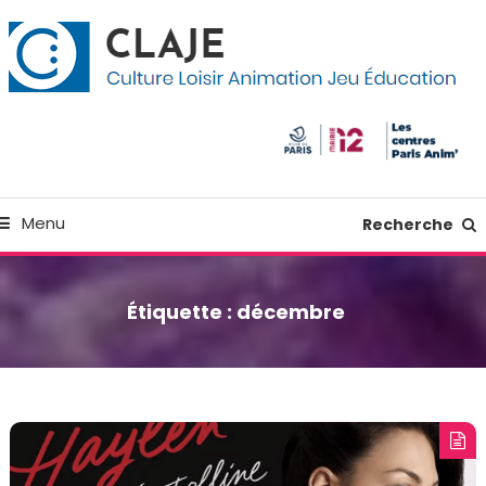
kip
anneau de gestion des cookies
o
ontent
Culture Loisir Animation Jeu Education
Claje
Menu
Recherche
Étiquette :
décembre