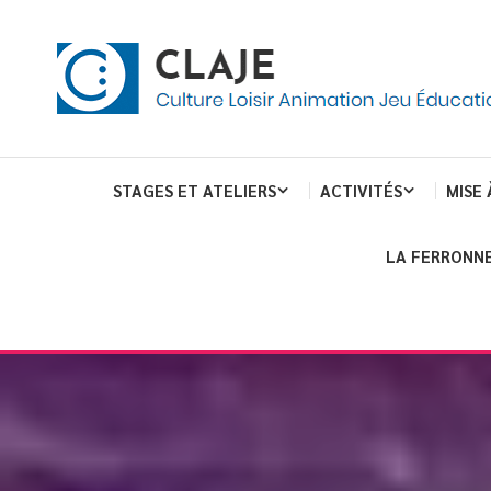
eau de gestion des cookies
ent
Culture Loisir Animation Jeu Education
Claje
STAGES ET ATELIERS
ACTIVITÉS
MISE 
LA FERRONNE