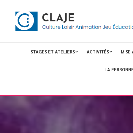
eau de gestion des cookies
ent
Culture Loisir Animation Jeu Education
Claje
STAGES ET ATELIERS
ACTIVITÉS
MISE 
LA FERRONNE