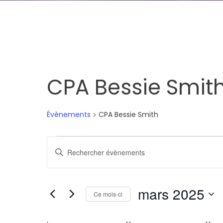
CPA Bessie Smit
Évènements
CPA Bessie Smith
Évènements
Recherche
Saisir
et
mot-
clé.
navigation
mars 2025
Rechercher
Ce mois-ci
de
Évènements
Sélectionnez
par