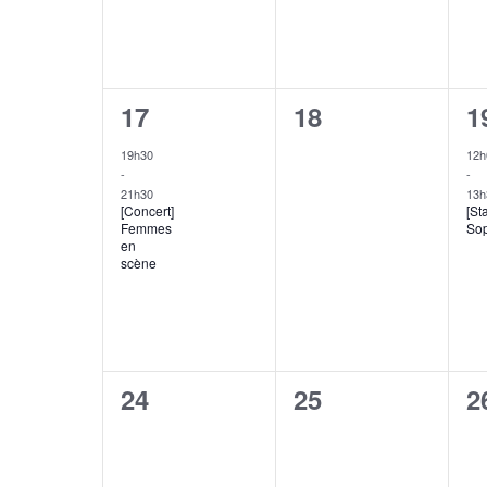
1
0
2
17
18
1
évènement,
évènement,
é
19h30
12h
-
-
21h30
13h
[Concert]
[St
Femmes
Sop
en
scène
0
0
0
24
25
2
évènement,
évènement,
é