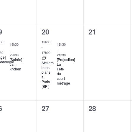
2
0
9
20
21
vènements,
évènements,
évènement,
00
15h30
19h30
18h30
-
-
-
30
17h00
22h30
21h30
age]
[Soirée]
[Projection]
hrologie
Ateliers
Jam
La
bons
kitchen
Fête
plans
du
à
court-
Paris
métrage
(BPI)
0
0
6
27
28
vènement,
évènement,
évènement,