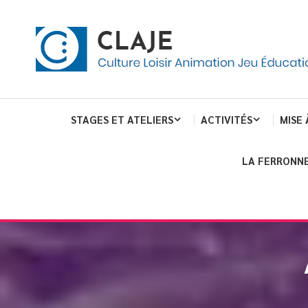
eau de gestion des cookies
ent
Culture Loisir Animation Jeu Education
Claje
STAGES ET ATELIERS
ACTIVITÉS
MISE 
LA FERRONNE