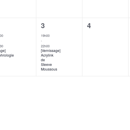
1
0
3
4
vènement,
évènement,
évènement,
00
19h00
-
30
22h00
age]
[Vernissage]
hrologie
Acrylink
de
Steeve
Moussous