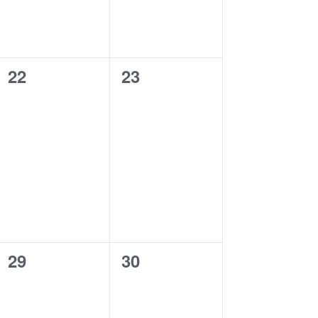
0
0
22
23
évènement,
évènement,
0
0
29
30
évènement,
évènement,