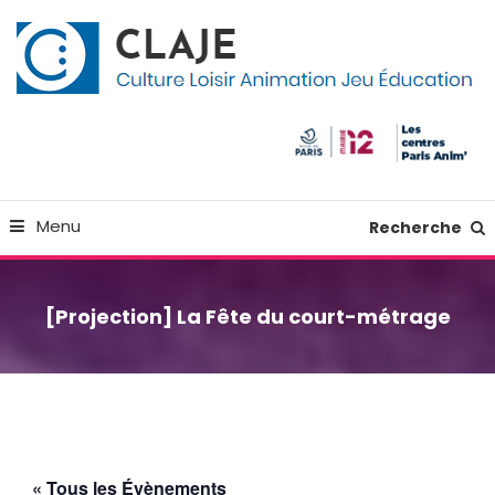
Skip
Panneau de gestion des cookies
To
Content
Culture Loisir Animation Jeu Education
Claje
Menu
Recherche
[Projection] La Fête du court-métrage
« Tous les Évènements