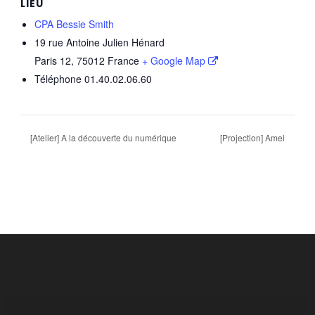
LIEU
CPA Bessie Smith
19 rue Antoine Julien Hénard
Paris 12
,
75012
France
+ Google Map
Téléphone
01.40.02.06.60
[Atelier] A la découverte du numérique
[Projection] Amel