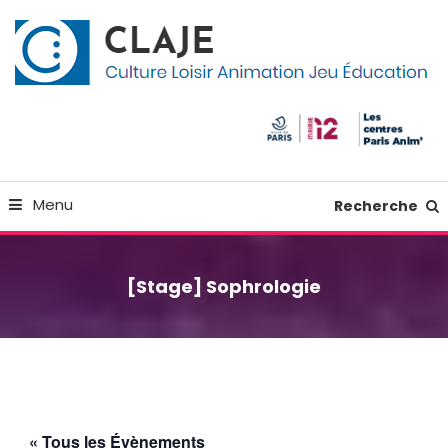
Skip
Panneau de gestion des cookies
To
Content
Culture Loisir Animation Jeu Education
Claje
Menu
Recherche
[Stage] Sophrologie
« Tous les Évènements