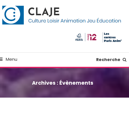
kip
anneau de gestion des cookies
o
ontent
Culture Loisir Animation Jeu Education
Claje
Menu
Recherche
Archives :
Évènements