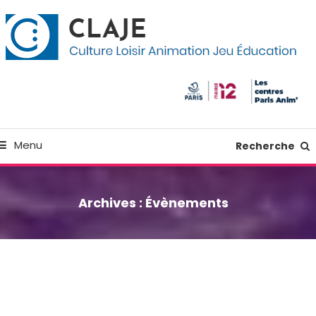
kip
anneau de gestion des cookies
o
ontent
Culture Loisir Animation Jeu Education
Claje
Menu
Recherche
Archives :
Évènements