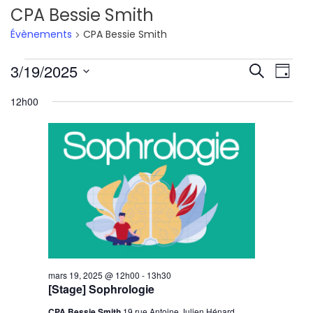
CPA Bessie Smith
Évènements
CPA Bessie Smith
Évènements
Reche
Nav
3/19/2025
Recherche
Jour
de
Sélectionnez
for
et
12h00
une
vu
mars
navig
date.
Év
19,
de
2025
vues
Évène
mars 19, 2025 @ 12h00
-
13h30
[Stage] Sophrologie
CPA Bessie Smith
19 rue Antoine Julien Hénard,