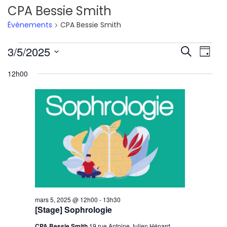
CPA Bessie Smith
Évènements
CPA Bessie Smith
Évènements
Reche
Nav
3/5/2025
Recherche
Jour
de
Sélectionnez
for
et
12h00
une
vu
mars
navig
date.
Év
5,
de
2025
vues
Évène
mars 5, 2025 @ 12h00
-
13h30
[Stage] Sophrologie
CPA Bessie Smith
19 rue Antoine Julien Hénard,