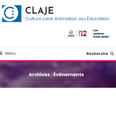
kip
anneau de gestion des cookies
o
ontent
Culture Loisir Animation Jeu Education
Claje
Menu
Recherche
Archives :
Évènements