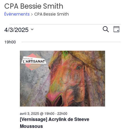
CPA Bessie Smith
Évènements
CPA Bessie Smith
Évènements
Reche
Nav
4/3/2025
Recherche
Jour
de
Sélectionnez
for
et
19h00
une
vu
avril
navig
date.
Év
3,
de
2025
vues
Évène
avril 3, 2025 @ 19h00
-
22h00
[Vernissage] Acrylink de Steeve
Moussous