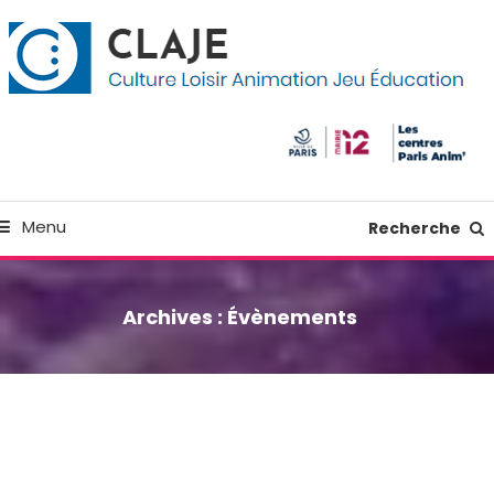
kip
anneau de gestion des cookies
o
ontent
Culture Loisir Animation Jeu Education
Claje
Menu
Recherche
Archives :
Évènements