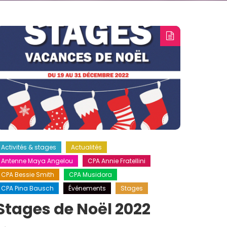
Activités & stages
Actualités
Antenne Maya Angelou
CPA Annie Fratellini
CPA Bessie Smith
CPA Musidora
CPA Pina Bausch
Événements
Stages
Stages de Noël 2022