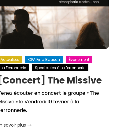
Actualités
CPA Pina Bausch
Évènement
La Ferronnerie
Spectacles à La ferronnerie
[Concert] The Missive
Venez écouter en concert le groupe « The
issive » le Vendredi 10 février à la
erronnerie.
n savoir plus