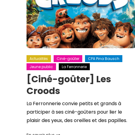
Actualités
Ciné-goûter
CPA Pina Bausch
Jeune public
La Ferronnerie
[Ciné-goûter] Les
Croods
La Ferronnerie convie petits et grands à
participer à ses ciné-goûters pour lier le
plaisir des yeux, des oreilles et des papilles.