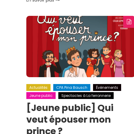
En savoir plus
Actualités
CPA Pina Bausch
Événements
Jeune public
Spectacles à La ferronnerie
[Jeune public] Qui
veut épouser mon
prince ?