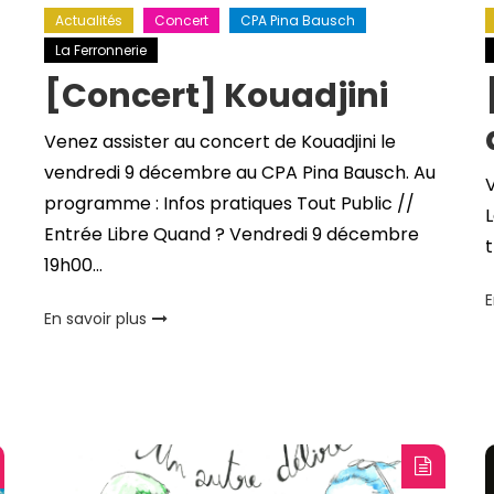
Actualités
Concert
CPA Pina Bausch
La Ferronnerie
[Concert] Kouadjini
Venez assister au concert de Kouadjini le
vendredi 9 décembre au CPA Pina Bausch. Au
V
programme : Infos pratiques Tout Public //
L
Entrée Libre Quand ? Vendredi 9 décembre
t
19h00…
E
En savoir plus