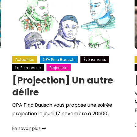
Actualités
CPA Pina Bausch
Événements
La Ferronnerie
Projection
[Projection] Un autre
délire
M
CPA Pina Bausch vous propose une soirée
F
projection le jeudi 17 novembre à 20h00.
E
En savoir plus