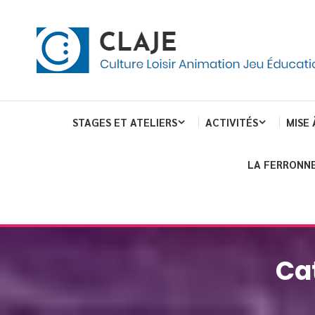
eau de gestion des cookies
ent
Culture Loisir Animation Jeu Education
Claje
STAGES ET ATELIERS
ACTIVITÉS
MISE 
LA FERRONNE
Ca