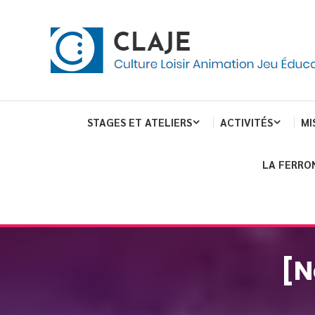
Skip
Panneau de gestion des cookies
To
Content
Culture Loisir Animation Jeu Education
Claje
STAGES ET ATELIERS
ACTIVITÉS
MI
LA FERRO
[N