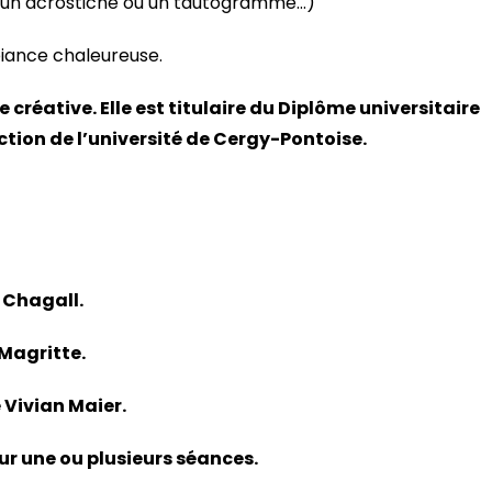
r un acrostiche ou un tautogramme…)
biance chaleureuse.
e créative. Elle est titulaire du Diplôme universitaire
action de l’université de Cergy-Pontoise.
c Chagall.
 Magritte.
 Vivian Maier.
our une ou plusieurs séances.