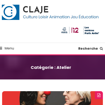
kip
anneau de gestion des cookies
o
ontent
Culture Loisir Animation Jeu Education
Claje
Menu
Recherche
Catégorie :
Atelier