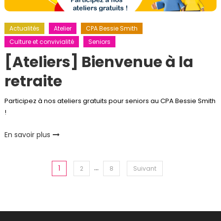
Actualités
Atelier
CPA Bessie Smith
Culture et convivialité
Seniors
[Ateliers] Bienvenue à la
retraite
Participez à nos ateliers gratuits pour seniors au CPA Bessie Smith
!
En savoir plus
Pagination
…
1
2
8
Suivant
des
publications