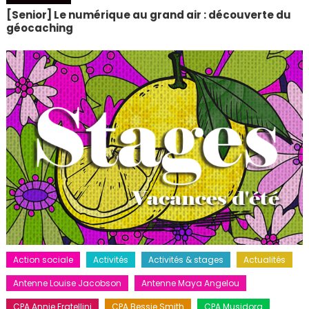
[Senior] Le numérique au grand air : découverte du
géocaching
Action sociale
Activités
Activités & stages
Actualités
Antenne Louise Jacobson
Antenne Maya Angelou
CPA Annie Fratellini
CPA Bessie Smith
CPA Musidora