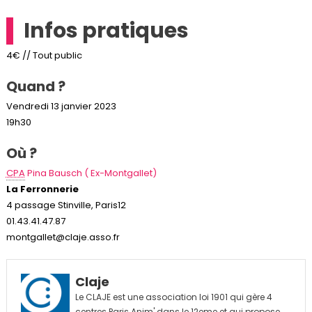
Infos pratiques
4€ // Tout public
Quand ?
Vendredi 13 janvier 2023
19h30
Où ?
CPA
Pina Bausch ( Ex-Montgallet)
La Ferronnerie
4 passage Stinville, Paris12
01.43.41.47.87
montgallet@claje.asso.fr
Claje
Le CLAJE est une association loi 1901 qui gère 4
centres Paris Anim' dans le 12eme et qui propose