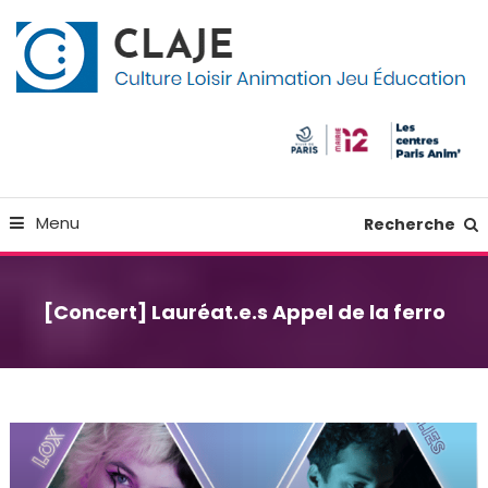
Skip
Panneau de gestion des cookies
To
Content
Culture Loisir Animation Jeu Education
Claje
Menu
Recherche
[Concert] Lauréat.e.s Appel de la ferro