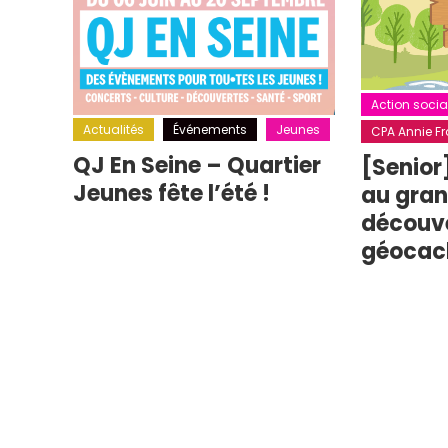
Action socia
Actualités
Événements
Jeunes
CPA Annie Fra
QJ En Seine – Quartier
[Senior
Jeunes fête l’été !
au grand
découv
géocac