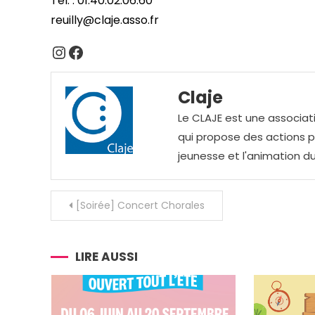
Tél. : 01.40.02.06.60
reuilly@claje.asso.fr
Instagram
Facebook
Claje
Le CLAJE est une associati
qui propose des actions pou
jeunesse et l'animation du
Navigation
[Soirée] Concert Chorales
de
l’article
LIRE AUSSI