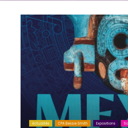
Actualités
CPA Bessie Smith
Expositions
So