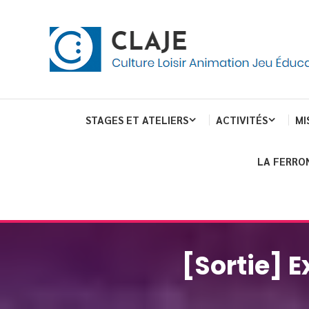
Skip
Panneau de gestion des cookies
To
Content
Culture Loisir Animation Jeu Education
Claje
STAGES ET ATELIERS
ACTIVITÉS
MI
LA FERRO
[Sortie] 