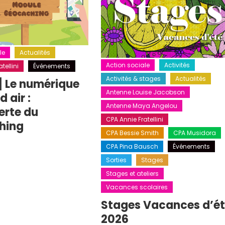
le
Actualités
Action sociale
Activités
tellini
Événements
Activités & stages
Actualités
] Le numérique
Antenne Louise Jacobson
 air :
Antenne Maya Angelou
erte du
CPA Annie Fratellini
hing
CPA Bessie Smith
CPA Musidora
CPA Pina Bausch
Événements
Sorties
Stages
Stages et ateliers
Vacances scolaires
Stages Vacances d’é
2026