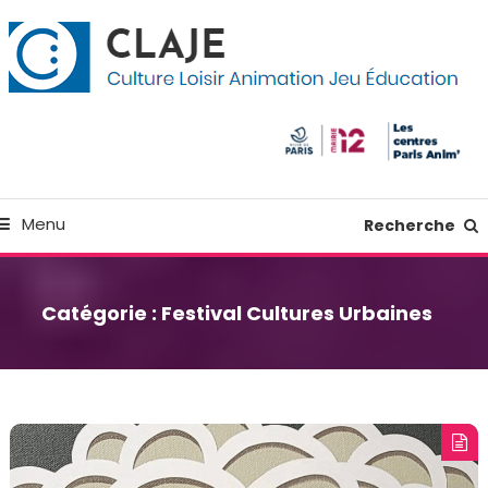
kip
anneau de gestion des cookies
o
ontent
Culture Loisir Animation Jeu Education
Claje
Menu
Recherche
Catégorie :
Festival Cultures Urbaines