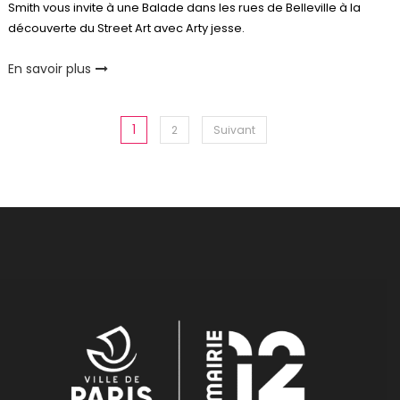
Smith vous invite à une Balade dans les rues de Belleville à la
découverte du Street Art avec Arty jesse.
En savoir plus
Pagination
1
2
Suivant
des
publications