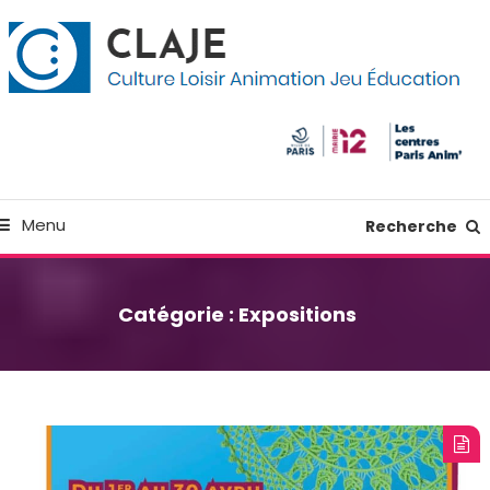
kip
anneau de gestion des cookies
o
ontent
Culture Loisir Animation Jeu Education
Claje
Menu
Recherche
Catégorie :
Expositions