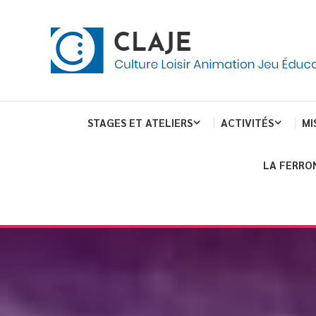
Skip
Panneau de gestion des cookies
To
Content
Culture Loisir Animation Jeu Education
Claje
STAGES ET ATELIERS
ACTIVITÉS
MI
LA FERRO