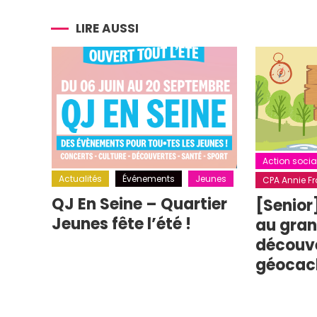
de
l’article
LIRE AUSSI
Action socia
Actualités
Événements
Jeunes
CPA Annie Fra
QJ En Seine – Quartier
[Senior
Jeunes fête l’été !
au grand
découv
géocac