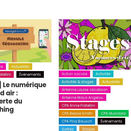
le
Actualités
Action sociale
Activités
tellini
Événements
Activités & stages
Actualités
] Le numérique
Antenne Louise Jacobson
 air :
Antenne Maya Angelou
erte du
CPA Annie Fratellini
hing
CPA Bessie Smith
CPA Musidora
CPA Pina Bausch
Événements
Sorties
Stages