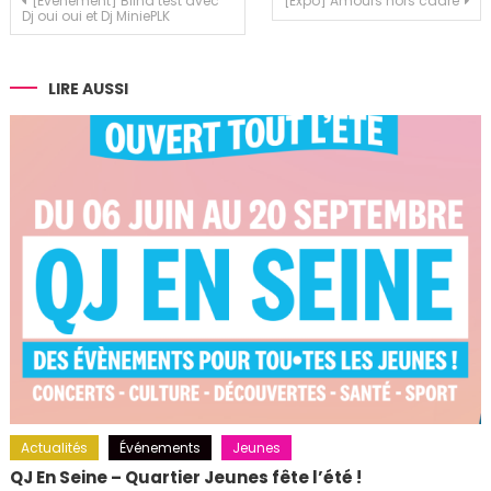
Navigation
[Évènement] Blind test avec
[Expo] Amours hors cadre
Dj oui oui et Dj MiniePLK
de
l’article
LIRE AUSSI
Actualités
Événements
Jeunes
QJ En Seine – Quartier Jeunes fête l’été !