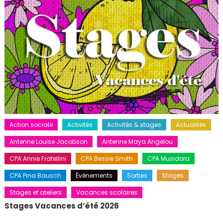
Action sociale
Activités
Activités & stages
Actualités
Antenne Louise Jacobson
Antenne Maya Angelou
CPA Annie Fratellini
CPA Bessie Smith
CPA Musidora
CPA Pina Bausch
Événements
Sorties
Stages
Stages et ateliers
Vacances scolaires
Stages Vacances d’été 2026