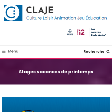
Skip
Panneau de gestion des cookies
To
Content
Culture Loisir Animation Jeu Education
Claje
Menu
Recherche
Stages vacances de printemps