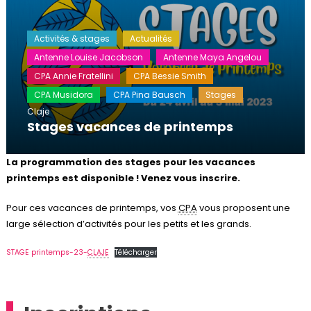
Activités & stages
Actualités
Antenne Louise Jacobson
Antenne Maya Angelou
CPA Annie Fratellini
CPA Bessie Smith
CPA Musidora
CPA Pina Bausch
Stages
Claje
Stages vacances de printemps
La programmation des stages pour les vacances
printemps est disponible ! Venez vous inscrire.
Pour ces vacances de printemps, vos
CPA
vous proposent une
large sélection d’activités pour les petits et les grands.
STAGE printemps-23-
CLAJE
Télécharger