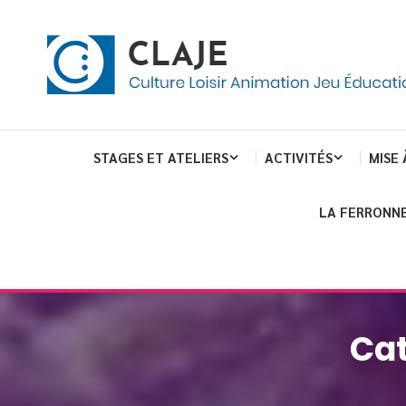
eau de gestion des cookies
ent
Culture Loisir Animation Jeu Education
Claje
STAGES ET ATELIERS
ACTIVITÉS
MISE 
LA FERRONNE
Cat