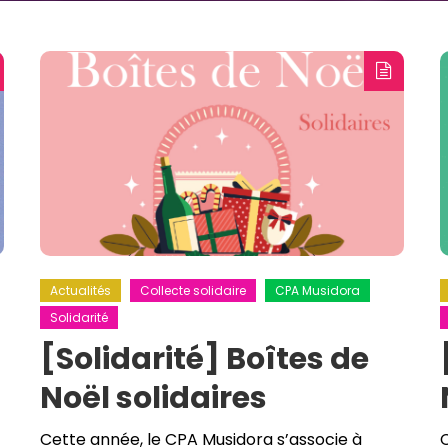
Actualités
Collecte solidaire
CPA Musidora
Solidarité
[Solidarité] Boîtes de
Noël solidaires
Cette année, le CPA Musidora s’associe à
C