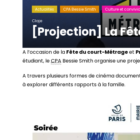
Actualités
CPA Bessie Smith
Culture et convivia
Claje
[Projection] La Fê
A l’occasion de la
Fête du court-Métrage
et
P
étudiant, le
CPA
Bessie Smith organise une projec
A travers plusieurs formes de cinéma documen
à explorer différents rapports à la famille.