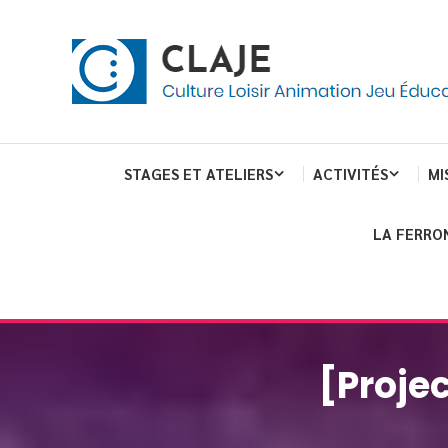
Skip
Panneau de gestion des cookies
To
Content
Culture Loisir Animation Jeu Education
Claje
STAGES ET ATELIERS
ACTIVITÉS
MI
LA FERRO
[Proje