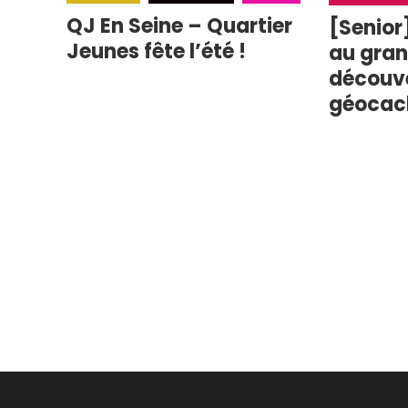
QJ En Seine – Quartier
[Senior
Jeunes fête l’été !
au grand
découv
géocac