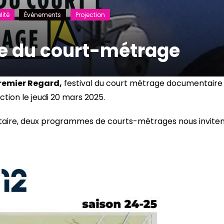
lité
Événements
Projection
te du court-métrage
remier Regard,
festival du court métrage documentaire
tion le jeudi 20 mars 2025.
taire, deux programmes de courts-métrages nous invite