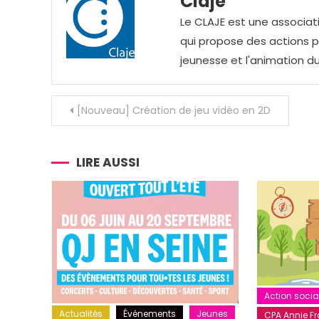
Claje
Le CLAJE est une associati
qui propose des actions pou
jeunesse et l'animation du
Navigation
[Nouveau] Création de jeu vidéo en 2D
de
l’article
LIRE AUSSI
Action socia
Actualités
Événements
Jeunes
CPA Annie Fra