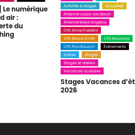
Activités & stages
Actualités
] Le numérique
Antenne Louise Jacobson
 air :
Antenne Maya Angelou
erte du
CPA Annie Fratellini
hing
CPA Bessie Smith
CPA Musidora
CPA Pina Bausch
Événements
Sorties
Stages
Stages et ateliers
Vacances scolaires
Stages Vacances d’é
2026