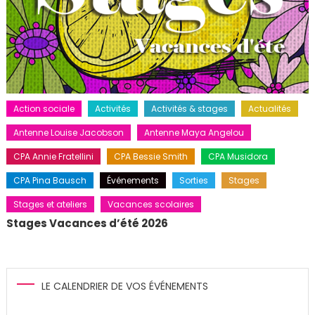
Action sociale
Activités
Activités & stages
Actualités
Antenne Louise Jacobson
Antenne Maya Angelou
CPA Annie Fratellini
CPA Bessie Smith
CPA Musidora
CPA Pina Bausch
Événements
Sorties
Stages
Stages et ateliers
Vacances scolaires
Stages Vacances d’été 2026
LE CALENDRIER DE VOS ÉVÉNEMENTS