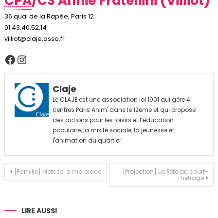
CPA
/CS Annie Fratellini (Villiot)
36 quai de la Rapée, Paris 12
01.43.40.52.14
villiot@claje.asso.fr
Facebook
Instagram
Claje
Le CLAJE est une association loi 1901 qui gère 4
centres Paris Anim' dans le 12eme et qui propose
des actions pour les loisirs et l’éducation
populaire, la mixité sociale, la jeunesse et
l'animation du quartier.
Navigation
[Famille] Mets toi à ma place
[Projection] La Fête du court-
métrage
de
l’article
LIRE AUSSI