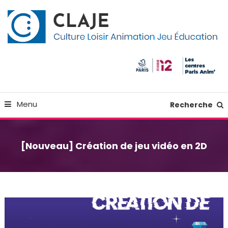
Skip
Panneau de gestion des cookies
To
Content
Culture Loisir Animation Jeu Education
Claje
Menu
Recherche
[Nouveau] Création de jeu vidéo en 2D