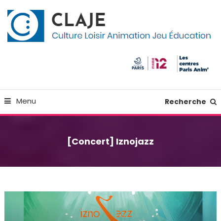
Skip
Panneau de gestion des cookies
To
Content
Culture Loisir Animation Jeu Education
Claje
Menu
Recherche
[Concert] Iznojazz