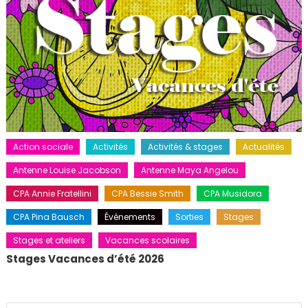
Action sociale
Activités
Activités & stages
Actualités
Antenne Louise Jacobson
Antenne Maya Angelou
CPA Annie Fratellini
CPA Bessie Smith
CPA Musidora
CPA Pina Bausch
Événements
Sorties
Stages
Stages et ateliers
Vacances scolaires
Stages Vacances d’été 2026