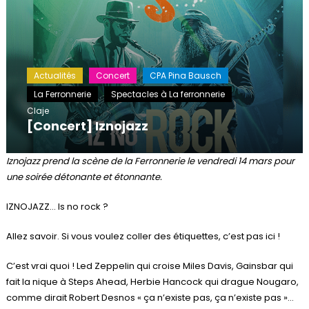
Actualités
Concert
CPA Pina Bausch
La Ferronnerie
Spectacles à La ferronnerie
Claje
[Concert] Iznojazz
Iznojazz prend la scène de la Ferronnerie le vendredi 14 mars pour
une soirée détonante et étonnante.
IZNOJAZZ… Is no rock ?
Allez savoir. Si vous voulez coller des étiquettes, c’est pas ici !
C’est vrai quoi ! Led Zeppelin qui croise Miles Davis, Gainsbar qui
fait la nique à Steps Ahead, Herbie Hancock qui drague Nougaro,
comme dirait Robert Desnos « ça n’existe pas, ça n’existe pas »…