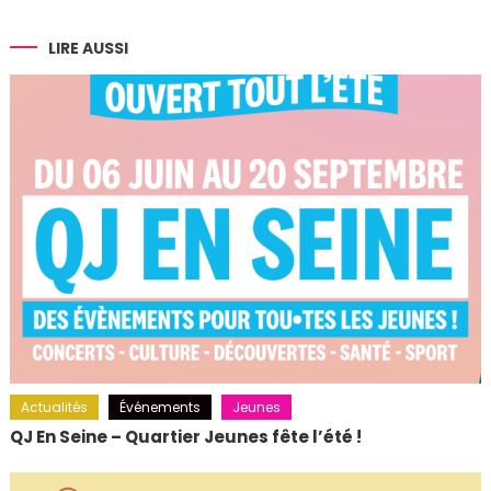
de
l’article
LIRE AUSSI
Actualités
Événements
Jeunes
QJ En Seine – Quartier Jeunes fête l’été !