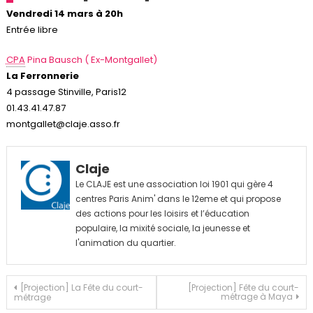
Vendredi 14 mars à 20h
Entrée libre
CPA
Pina Bausch ( Ex-Montgallet)
La Ferronnerie
4 passage Stinville, Paris12
01.43.41.47.87
montgallet@claje.asso.fr
Claje
Le CLAJE est une association loi 1901 qui gère 4
centres Paris Anim' dans le 12eme et qui propose
des actions pour les loisirs et l’éducation
populaire, la mixité sociale, la jeunesse et
l'animation du quartier.
Navigation
[Projection] La Fête du court-
[Projection] Fête du court-
métrage à Maya
métrage