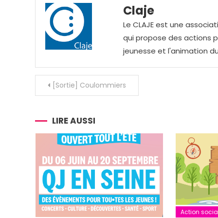
Claje
Le CLAJE est une associati
qui propose des actions pou
jeunesse et l'animation du
Navigation
[Sortie] Coulommiers
de
l’article
LIRE AUSSI
Action socia