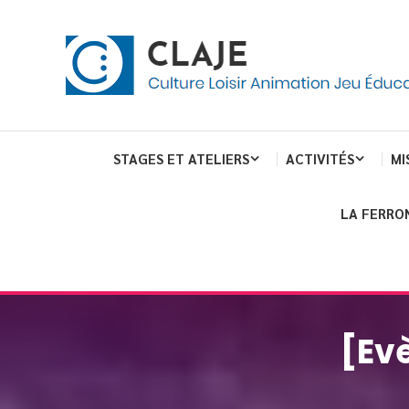
Skip
Panneau de gestion des cookies
To
Content
Culture Loisir Animation Jeu Education
Claje
STAGES ET ATELIERS
ACTIVITÉS
MI
LA FERRO
[Ev