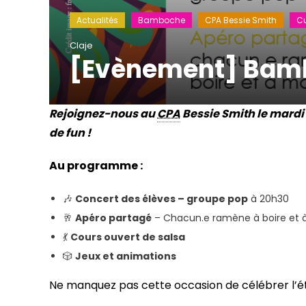
Actualités
Bamboche
CPA Bessie Smith
Cu
Claje
[Evènement] Bamb
Rejoignez-nous au
CPA
Bessie Smith le mardi 
de fun !
Au programme :
🎶
Concert des élèves – groupe pop
à 20h30
🥂
Apéro partagé
– Chacun.e ramène à boire et 
💃
Cours ouvert de salsa
🎲
Jeux et animations
Ne manquez pas cette occasion de célébrer l’é