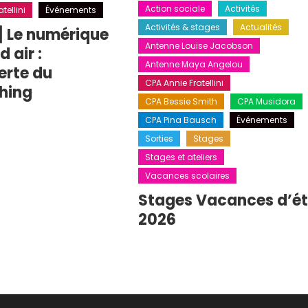
Action sociale
Activités
tellini
Événements
Activités & stages
Actualités
] Le numérique
Antenne Louise Jacobson
 air :
Antenne Maya Angelou
erte du
CPA Annie Fratellini
hing
CPA Bessie Smith
CPA Musidora
CPA Pina Bausch
Événements
Sorties
Stages
Stages et ateliers
Vacances scolaires
Stages Vacances d’é
2026