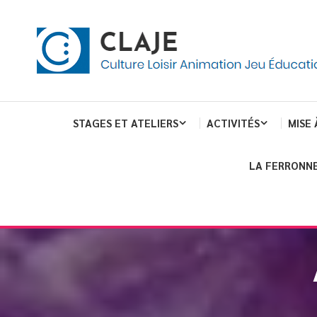
eau de gestion des cookies
ent
Culture Loisir Animation Jeu Education
Claje
STAGES ET ATELIERS
ACTIVITÉS
MISE 
LA FERRONNE