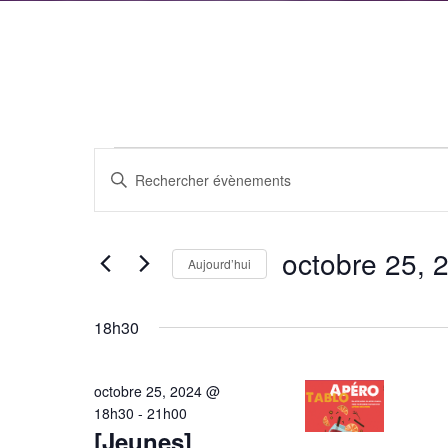
Évènements
Recherche
Saisir
et
for
mot-
clé.
navigation
octobre
octobre 25, 
Rechercher
Aujourd’hui
de
Évènements
25,
Sélectionnez
par
vues
une
18h30
mot-
2024
date.
Évènements
clé.
octobre 25, 2024 @
18h30
-
21h00
[Jeunes]