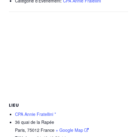
Catégorie d’Évènement:
CPA Annie Fralellini
LIEU
CPA Annie Fratellini *
36 quai de la Rapée
Paris
,
75012
France
+ Google Map