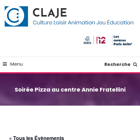
Skip
Panneau de gestion des cookies
To
Content
Culture Loisir Animation Jeu Education
Claje
Menu
Recherche
Soirée Pizza au centre Annie Fratellini
« Tous les Évènements