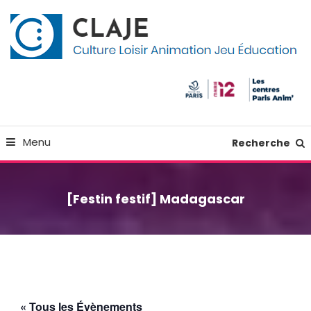
Skip
Panneau de gestion des cookies
To
Content
Culture Loisir Animation Jeu Education
Claje
Menu
Recherche
[Festin festif] Madagascar
« Tous les Évènements