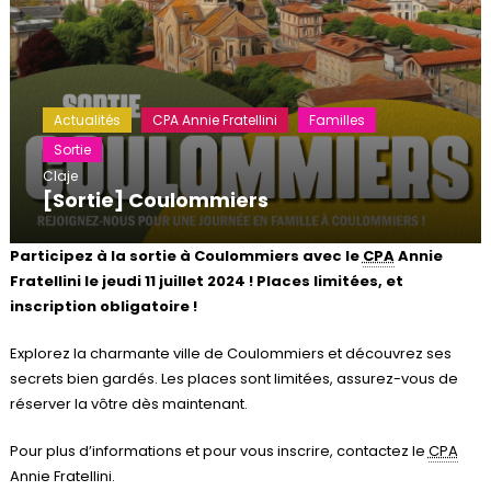
Actualités
CPA Annie Fratellini
Familles
Sortie
Claje
[Sortie] Coulommiers
Participez à la sortie à Coulommiers avec le
CPA
Annie
Fratellini le jeudi 11 juillet 2024 ! Places limitées, et
inscription obligatoire !
Explorez la charmante ville de Coulommiers et découvrez ses
secrets bien gardés. Les places sont limitées, assurez-vous de
réserver la vôtre dès maintenant.
Pour plus d’informations et pour vous inscrire, contactez le
CPA
Annie Fratellini.