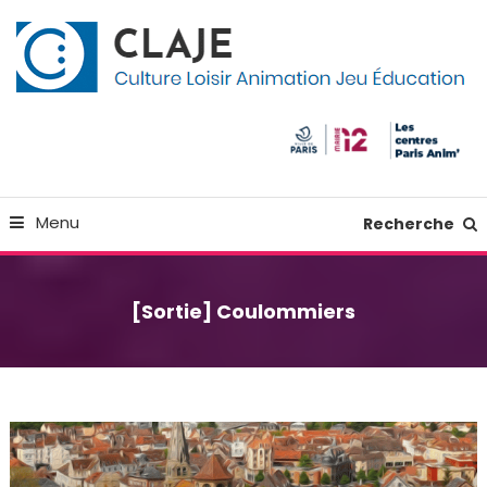
Skip
Panneau de gestion des cookies
To
Content
Culture Loisir Animation Jeu Education
Claje
Menu
Recherche
[Sortie] Coulommiers