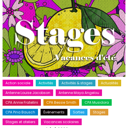
Action sociale
Activités
Activités & stages
Actualités
Antenne Louise Jacobson
Antenne Maya Angelou
CPA Annie Fratellini
CPA Bessie Smith
CPA Musidora
CPA Pina Bausch
Événements
Sorties
Stages
Stages et ateliers
Vacances scolaires