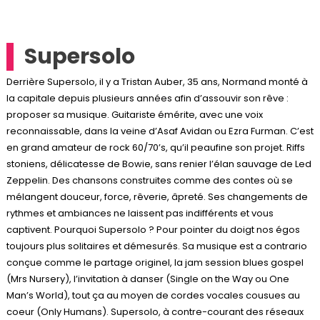
Supersolo
Derrière Supersolo, il y a Tristan Auber, 35 ans, Normand monté à
la capitale depuis plusieurs années afin d’assouvir son rêve :
proposer sa musique. Guitariste émérite, avec une voix
reconnaissable, dans la veine d’Asaf Avidan ou Ezra Furman. C’est
en grand amateur de rock 60/70’s, qu’il peaufine son projet. Riffs
stoniens, délicatesse de Bowie, sans renier l’élan sauvage de Led
Zeppelin. Des chansons construites comme des contes où se
mélangent douceur, force, rêverie, âpreté. Ses changements de
rythmes et ambiances ne laissent pas indifférents et vous
captivent. Pourquoi Supersolo ? Pour pointer du doigt nos égos
toujours plus solitaires et démesurés. Sa musique est a contrario
conçue comme le partage originel, la jam session blues gospel
(Mrs Nursery), l’invitation à danser (Single on the Way ou One
Man’s World), tout ça au moyen de cordes vocales cousues au
coeur (Only Humans). Supersolo, à contre-courant des réseaux