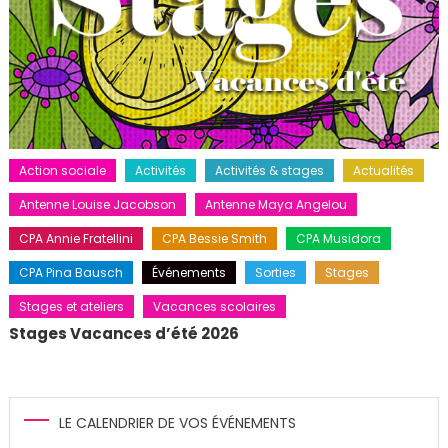
Action sociale
Activités
Activités & stages
Actualités
Antenne Louise Jacobson
Antenne Maya Angelou
CPA Annie Fratellini
CPA Bessie Smith
CPA Musidora
CPA Pina Bausch
Événements
Sorties
Stages
Stages et ateliers
Vacances scolaires
Stages Vacances d’été 2026
LE CALENDRIER DE VOS ÉVÉNEMENTS