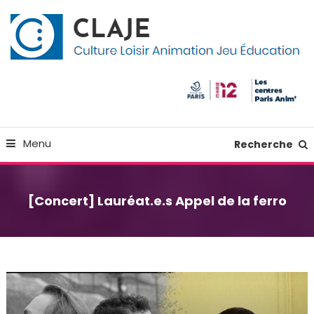
Skip
Panneau de gestion des cookies
To
Content
Culture Loisir Animation Jeu Education
Claje
Menu
Recherche
[Concert] Lauréat.e.s Appel de la ferro