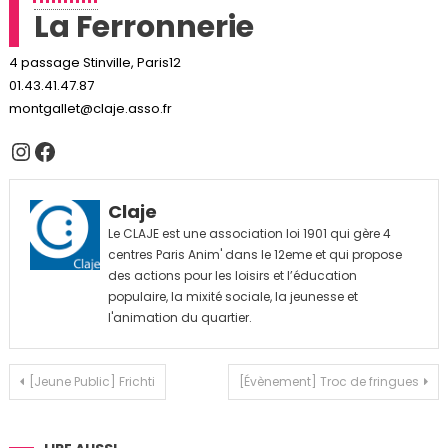
La Ferronnerie
4 passage Stinville, Paris12
01.43.41.47.87
montgallet@claje.asso.fr
Instagram
Facebook
Claje
Le CLAJE est une association loi 1901 qui gère 4
centres Paris Anim' dans le 12eme et qui propose
des actions pour les loisirs et l’éducation
populaire, la mixité sociale, la jeunesse et
l'animation du quartier.
Navigation
[Jeune Public] Frichti
[Évènement] Troc de fringues
de