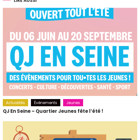
l’article
LIRE AUSSI
Actualités
Événements
Jeunes
QJ En Seine – Quartier Jeunes fête l’été !