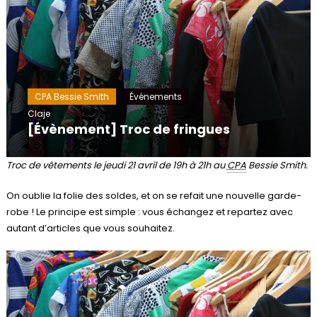
CPA Bessie Smith
Événements
Claje
[Évènement] Troc de fringues
Troc de vêtements le jeudi 21 avril de 19h à 21h au
CPA
Bessie Smith.
On oublie la folie des soldes, et on se refait une nouvelle garde-
robe ! Le principe est simple : vous échangez et repartez avec
autant d’articles que vous souhaitez.