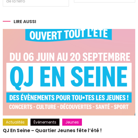
de la ferro
de
l’article
LIRE AUSSI
Actualités
Événements
Jeunes
QJ En Seine – Quartier Jeunes fête l’été !