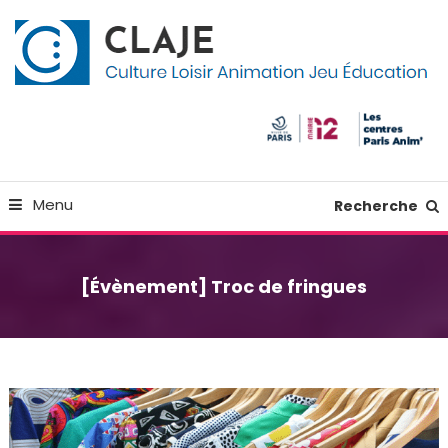
Skip
Panneau de gestion des cookies
To
Content
Culture Loisir Animation Jeu Education
Claje
Menu
Recherche
[Évènement] Troc de fringues