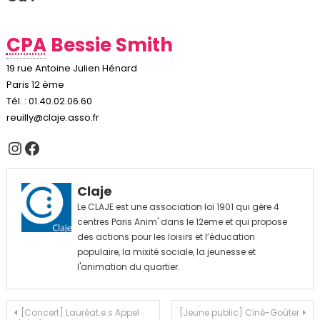
CPA
Bessie Smith
19 rue Antoine Julien Hénard
Paris 12 ème
Tél. : 01.40.02.06.60
reuilly@claje.asso.fr
Instagram
Facebook
Claje
Le CLAJE est une association loi 1901 qui gère 4
centres Paris Anim' dans le 12eme et qui propose
des actions pour les loisirs et l’éducation
populaire, la mixité sociale, la jeunesse et
l'animation du quartier.
Navigation
[Concert] Lauréat.e.s Appel
[Jeune public] Ciné-Goûter