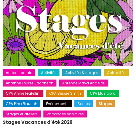
Action sociale
Activités
Activités & stages
Actualités
Antenne Louise Jacobson
Antenne Maya Angelou
CPA Annie Fratellini
CPA Bessie Smith
CPA Musidora
CPA Pina Bausch
Événements
Sorties
Stages
Stages et ateliers
Vacances scolaires
Stages Vacances d’été 2026