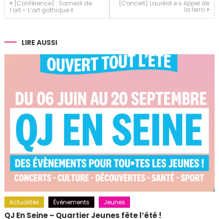
Navigation
[Conférence] : Samedi de
[Concert] Lauréat.e.s Appel de
la ferro
l’art – L’art gothique II
de
l’article
LIRE AUSSI
Actualités
Événements
Jeunes
QJ En Seine – Quartier Jeunes fête l’été !