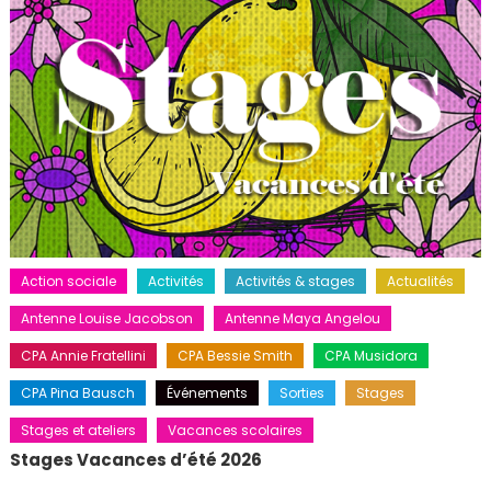
Action sociale
Activités
Activités & stages
Actualités
Antenne Louise Jacobson
Antenne Maya Angelou
CPA Annie Fratellini
CPA Bessie Smith
CPA Musidora
CPA Pina Bausch
Événements
Sorties
Stages
Stages et ateliers
Vacances scolaires
Stages Vacances d’été 2026