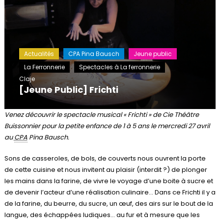
Actualités
CPA Pina Bausch
Jeune public
La Ferronnerie
Spectacles à La ferronnerie
Claje
[Jeune Public] Frichti
Venez découvrir le spectacle musical « Frichti » de Cie Théâtre
Buissonnier pour la petite enfance de 1 à 5 ans le mercredi 27 avril
au
CPA
Pina Bausch.
Sons de casseroles, de bols, de couverts nous ouvrent la porte
de cette cuisine et nous invitent au plaisir (interdit ?) de plonger
les mains dans la farine, de vivre le voyage d’une boite à sucre et
de devenir l’acteur d’une réalisation culinaire… Dans ce Frichti il y a
de la farine, du beurre, du sucre, un œuf, des airs sur le bout de la
langue, des échappées ludiques… au fur et à mesure que les