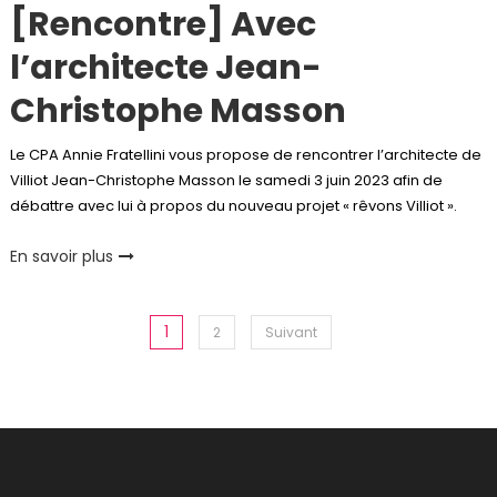
[Rencontre] Avec
l’architecte Jean-
Christophe Masson
Le CPA Annie Fratellini vous propose de rencontrer l’architecte de
Villiot Jean-Christophe Masson le samedi 3 juin 2023 afin de
débattre avec lui à propos du nouveau projet « rêvons Villiot ».
En savoir plus
Pagination
1
2
Suivant
des
publications