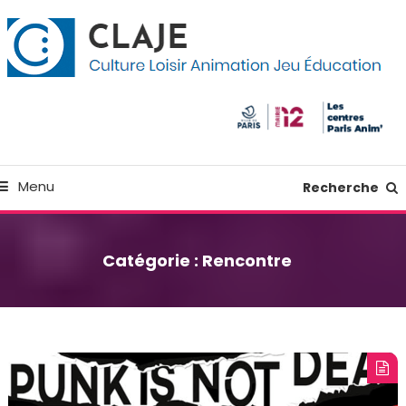
kip
anneau de gestion des cookies
o
ontent
Culture Loisir Animation Jeu Education
Claje
Menu
Recherche
Catégorie :
Rencontre