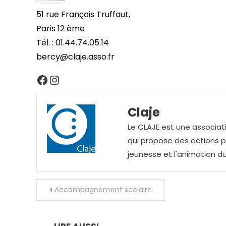
51 rue François Truffaut,
Paris 12 ème
Tél. : 01.44.74.05.14
bercy@claje.asso.fr
Facebook
Instagram
Claje
Le CLAJE est une associati
qui propose des actions pou
jeunesse et l'animation du
Navigation
Accompagnement scolaire
de