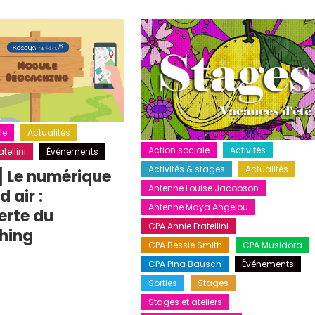
le
Actualités
Action sociale
Activités
tellini
Événements
Activités & stages
Actualités
] Le numérique
Antenne Louise Jacobson
 air :
Antenne Maya Angelou
erte du
CPA Annie Fratellini
hing
CPA Bessie Smith
CPA Musidora
CPA Pina Bausch
Événements
Sorties
Stages
Stages et ateliers