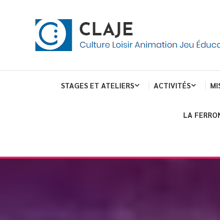
Skip
Panneau de gestion des cookies
To
Content
Culture Loisir Animation Jeu Education
Claje
STAGES ET ATELIERS
ACTIVITÉS
MI
LA FERRO