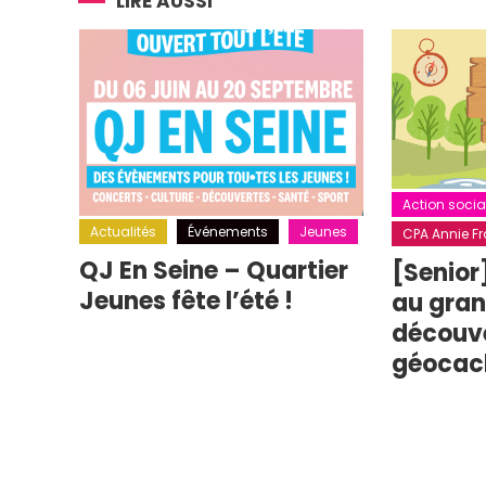
l’article
LIRE AUSSI
Action socia
Actualités
Événements
Jeunes
CPA Annie Fra
QJ En Seine – Quartier
[Senior
Jeunes fête l’été !
au grand
découv
géocac