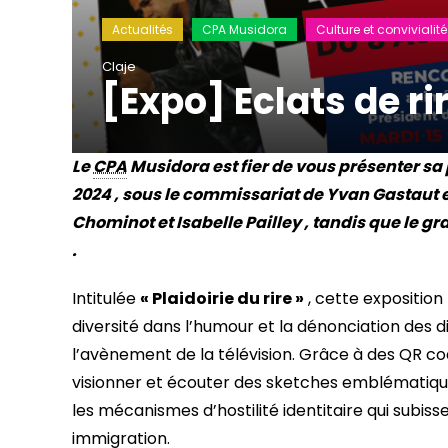
Actualités
CPA Musidora
Culture et convivialité
Claje
[Expo] Eclats de rir
Le
CPA
Musidora est fier de vous présenter sa 
2024 , sous le commissariat de Yvan Gastaut e
Chominot et Isabelle Pailley , tandis que le g
.
Intitulée
« Plaidoirie du rire »
, cette exposition
diversité dans l’humour et la dénonciation des d
l’avènement de la télévision. Grâce à des QR co
visionner et écouter des sketches emblématiques
les mécanismes d’hostilité identitaire qui subiss
immigration.