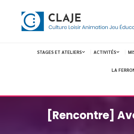
Skip
Panneau de gestion des cookies
To
Content
Culture Loisir Animation Jeu Education
Claje
STAGES ET ATELIERS
ACTIVITÉS
MI
LA FERRO
[Rencontre] Av