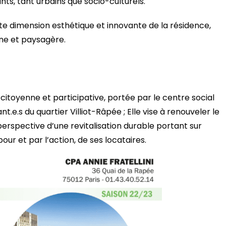
ants, tant urbains que socio-culturels.
ette dimension esthétique et innovante de la résidence,
ne et paysagère.
t citoyenne et participative, portée par le centre social
nt.e.s du quartier Villiot-Râpée ; Elle vise à renouveler le
 perspective d’une revitalisation durable portant sur
our et par l’action, de ses locataires.