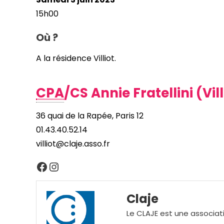
15h00
Où ?
A la résidence Villiot.
CPA
/CS Annie Fratellini (Vill
36 quai de la Rapée, Paris 12
01.43.40.52.14
villiot@claje.asso.fr
Facebook
Instagram
Claje
Le CLAJE est une associati