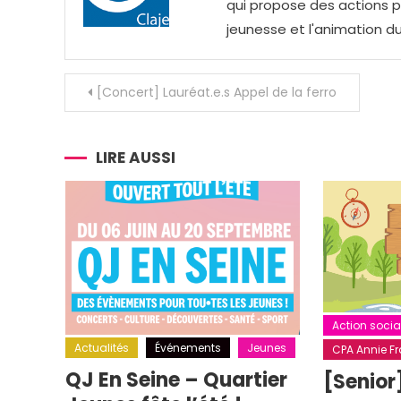
qui propose des actions pou
jeunesse et l'animation du
Navigation
[Concert] Lauréat.e.s Appel de la ferro
de
l’article
LIRE AUSSI
Action socia
Actualités
Événements
Jeunes
CPA Annie Fra
QJ En Seine – Quartier
[Senior