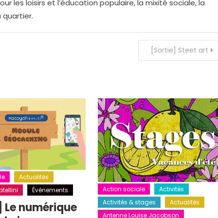
r les loisirs et l’éducation populaire, la mixité sociale, la
 quartier.
[Sortie] Steet art
le
Actualités
Action sociale
Activités
tellini
Événements
Activités & stages
Actualités
] Le numérique
Antenne Louise Jacobson