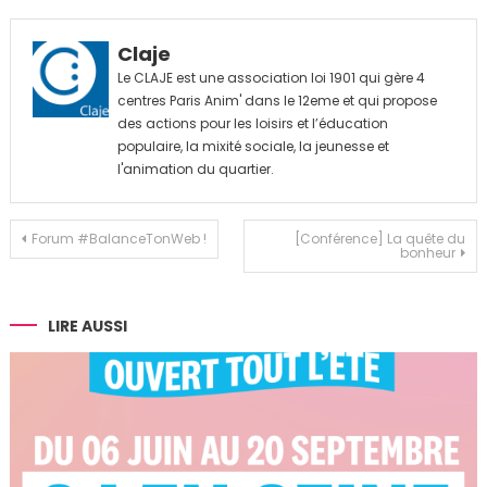
Claje
Le CLAJE est une association loi 1901 qui gère 4
centres Paris Anim' dans le 12eme et qui propose
des actions pour les loisirs et l’éducation
populaire, la mixité sociale, la jeunesse et
l'animation du quartier.
Navigation
Forum #BalanceTonWeb !
[Conférence] La quête du
bonheur
de
l’article
LIRE AUSSI