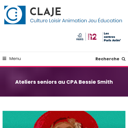
Skip
Panneau de gestion des cookies
To
Content
Culture Loisir Animation Jeu Education
Claje
Menu
Recherche
Ateliers seniors au CPA Bessie Smith